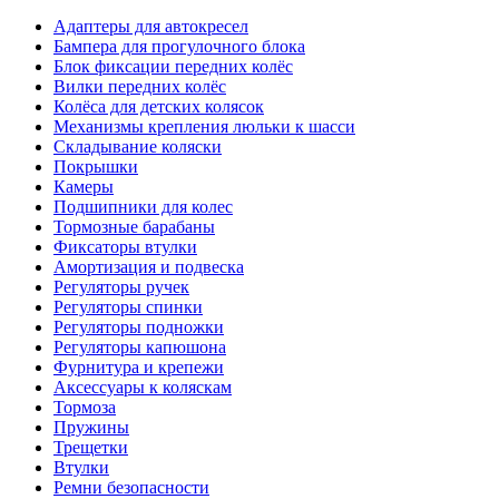
Адаптеры для автокресел
Бампера для прогулочного блока
Блок фиксации передних колёс
Вилки передних колёс
Колёса для детских колясок
Механизмы крепления люльки к шасси
Складывание коляски
Покрышки
Камеры
Подшипники для колес
Тормозные барабаны
Фиксаторы втулки
Амортизация и подвеска
Регуляторы ручек
Регуляторы спинки
Регуляторы подножки
Регуляторы капюшона
Фурнитура и крепежи
Аксессуары к коляскам
Тормоза
Пружины
Трещетки
Втулки
Ремни безопасности