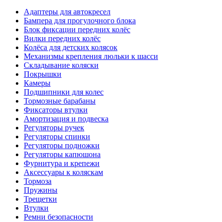
Адаптеры для автокресел
Бампера для прогулочного блока
Блок фиксации передних колёс
Вилки передних колёс
Колёса для детских колясок
Механизмы крепления люльки к шасси
Складывание коляски
Покрышки
Камеры
Подшипники для колес
Тормозные барабаны
Фиксаторы втулки
Амортизация и подвеска
Регуляторы ручек
Регуляторы спинки
Регуляторы подножки
Регуляторы капюшона
Фурнитура и крепежи
Аксессуары к коляскам
Тормоза
Пружины
Трещетки
Втулки
Ремни безопасности