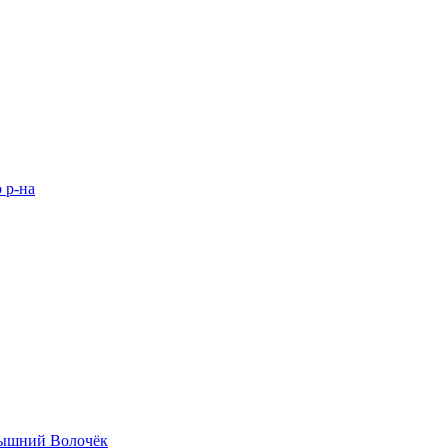
 р-на
 Вышний Волочёк