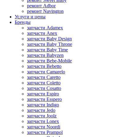
ремонт Sweet Baby
ремонт Adbor
ремонт Navington
Услуги и цены
Бренды
запчасти Adamex
запчасти Anex
запчасти Baby Design
запчасти Baby Throne
запчасти Baby Time
запчасти Babyzen
запчасти Bebe-Mobile
запчасти Bebetto
запчасти Camarelo
запчасти Caretto
запчасти Coletto
запчасти Cosatto
запчасти Espiro
запчасти Esspero
запчасти Indigo
запчасти Jedo
запчасти Joolz
запчасти Lonex
запчасти Noordi
запчасти Prampol